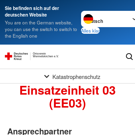
Sie befinden sich auf der
Sprache wechseln zu
deutschen Website
You are on the German website,
you can use the switch to switch to
Alles klar
the English one
Ortsverein
Wermelskirchen e.V.
Katastrophenschutz
Einsatzeinheit 03
(EE03)
Ansprechpartner