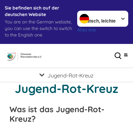
Sie befinden sich auf der
Sprache wechseln zu
deutschen Website
You are on the German website,
you can use the switch to switch
Alles klar
to the English one
Ortsverein
Wermelskirchen e.V.
Jugend-Rot-Kreuz
Jugend-Rot-Kreuz
Was ist das Jugend-Rot-
Kreuz?