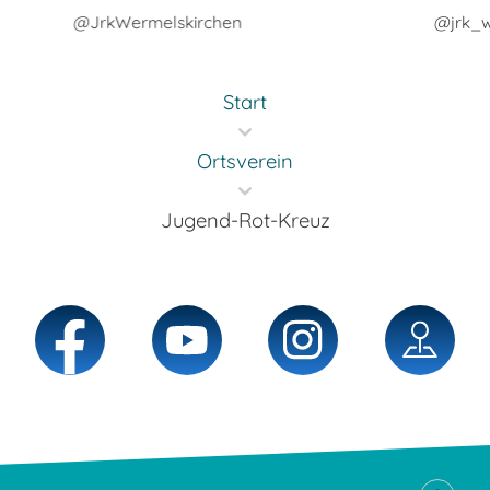
@JrkWermelskirchen
@jrk_w
Start
Ortsverein
Jugend-Rot-Kreuz