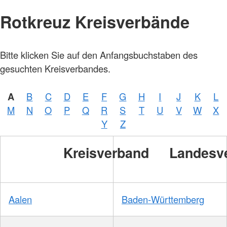
Rotkreuz Kreisverbände
Bitte klicken Sie auf den Anfangsbuchstaben des
gesuchten Kreisverbandes.
A
B
C
D
E
F
G
H
I
J
K
L
M
N
O
P
Q
R
S
T
U
V
W
X
Y
Z
Kreisverband
Landesv
Aalen
Baden-Württemberg