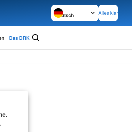
Sprache wechseln zu
Alles klar
en
Das DRK
ne.
.