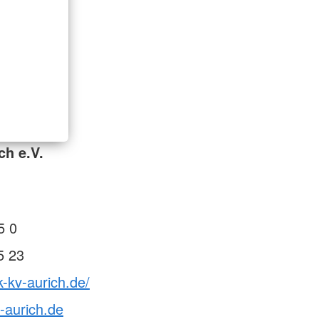
ch e.V.
5 0
5 23
k-kv-aurich.de/
-aurich.de