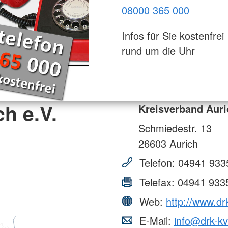
08000 365 000
Infos für Sie kostenfrei
rund um die Uhr
h e.V.
Kreisverband Auri
Schmiedestr. 13
26603
Aurich
Telefon:
04941 933
Telefax:
04941 933
Web:
http://www.dr
E-Mail:
info@drk-kv