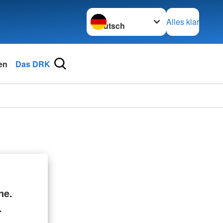
Sprache wechseln zu
Alles klar
en
Das DRK
ne.
.