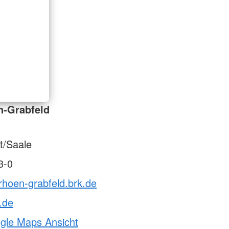
n-Grabfeld
t/Saale
3-0
rhoen-grabfeld.brk.de
.de
ogle Maps Ansicht