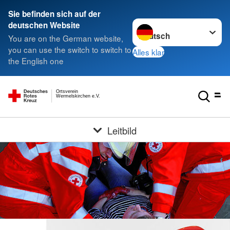
Sie befinden sich auf der
Sprache wechseln zu
deutschen Website
You are on the German website,
you can use the switch to switch to
Alles klar
the English one
Ortsverein
Wermelskirchen e.V.
Leitbild