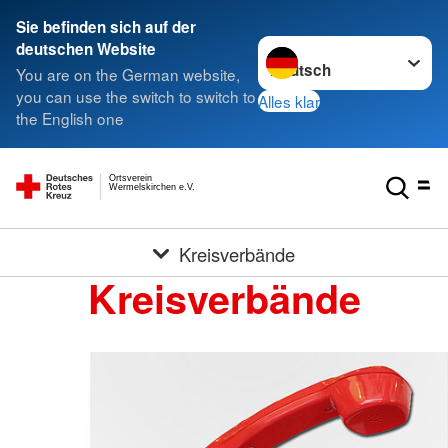
Sie befinden sich auf der
Sprache wechseln zu
deutschen Website
You are on the German website,
you can use the switch to switch to
Alles klar
the English one
Ortsverein
Wermelskirchen e.V.
Kreisverbände
Kreisverbände