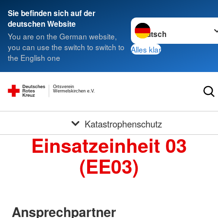
Sie befinden sich auf der
Sprache wechseln zu
deutschen Website
You are on the German website,
you can use the switch to switch to
Alles klar
the English one
Ortsverein
Wermelskirchen e.V.
Katastrophenschutz
Einsatzeinheit 03
(EE03)
Ansprechpartner