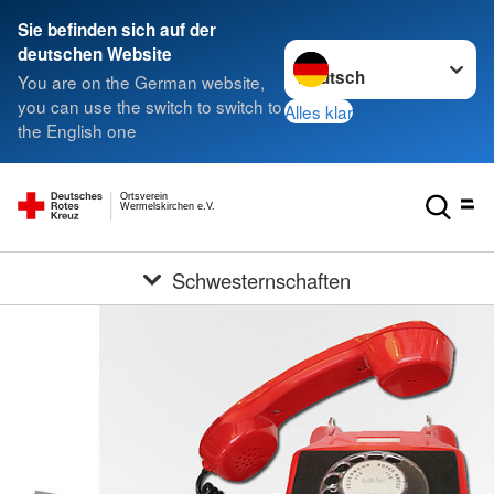
Sie befinden sich auf der
Sprache wechseln zu
deutschen Website
You are on the German website,
you can use the switch to switch to
Alles klar
the English one
Ortsverein
Wermelskirchen e.V.
Schwesternschaften