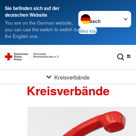
Sie befinden sich auf der
Sprache wechseln zu
deutschen Website
You are on the German website,
you can use the switch to switch to
Alles klar
the English one
Ortsverein
Wermelskirchen e.V.
Kreisverbände
Kreisverbände