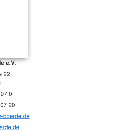
e e.V.
e 22
n
507 0
507 20
k-boerde.de
erde.de