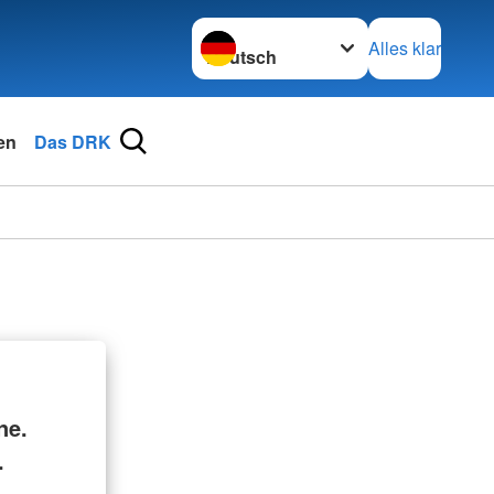
Sprache wechseln zu
Alles klar
en
Das DRK
ne.
.