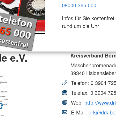
08000 365 000
Infos für Sie kostenfrei
rund um die Uhr
e e.V.
Kreisverband Börd
Maschenpromenad
39340
Haldenslebe
Telefon:
0 3904 72
Telefax:
0 3904 72
Web:
http://www.dr
E-Mail:
drk@drk-bo