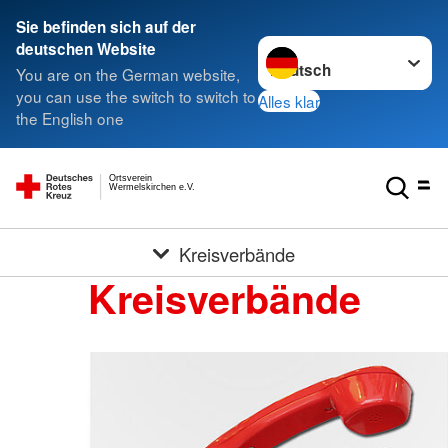
Sie befinden sich auf der
Sprache wechseln zu
deutschen Website
You are on the German website,
you can use the switch to switch to
Alles klar
the English one
Ortsverein
Wermelskirchen e.V.
Kreisverbände
Kreisverbände