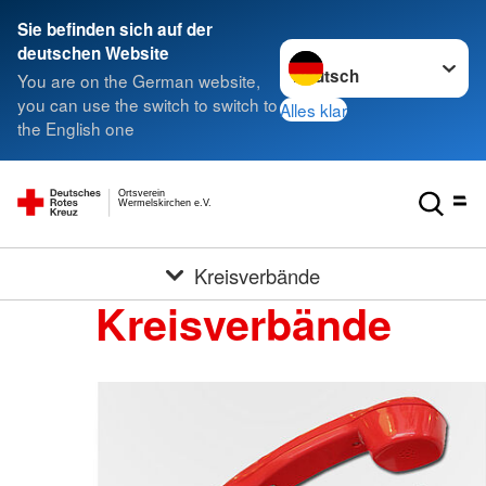
Sie befinden sich auf der
Sprache wechseln zu
deutschen Website
You are on the German website,
you can use the switch to switch to
Alles klar
the English one
Ortsverein
Wermelskirchen e.V.
Kreisverbände
Kreisverbände