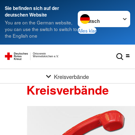
Sie befinden sich auf der
Sprache wechseln zu
deutschen Website
You are on the German website,
you can use the switch to switch to
Alles klar
the English one
Ortsverein
Wermelskirchen e.V.
Kreisverbände
Kreisverbände