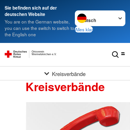
Sie befinden sich auf der
Sprache wechseln zu
deutschen Website
You are on the German website,
you can use the switch to switch to
Alles klar
the English one
Ortsverein
Wermelskirchen e.V.
Kreisverbände
Kreisverbände