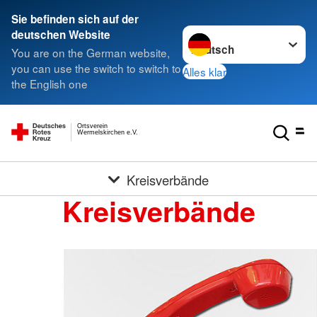
Sie befinden sich auf der
Sprache wechseln zu
deutschen Website
You are on the German website,
you can use the switch to switch to
Alles klar
the English one
Ortsverein
Wermelskirchen e.V.
Kreisverbände
Kreisverbände