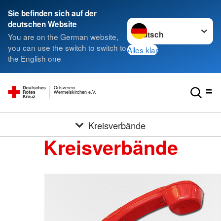
Sie befinden sich auf der
Sprache wechseln zu
deutschen Website
You are on the German website,
you can use the switch to switch to
Alles klar
the English one
Ortsverein
Wermelskirchen e.V.
Kreisverbände
Kreisverbände