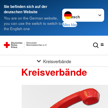
Sie befinden sich auf der
Sprache wechseln zu
deutschen Website
You are on the German website,
you can use the switch to switch to
Alles klar
the English one
Ortsverein
Wermelskirchen e.V.
Kreisverbände
Kreisverbände