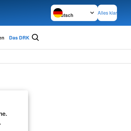
Sprache wechseln zu
Alles klar
en
Das DRK
ne.
.