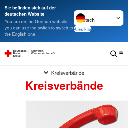
Sie befinden sich auf der
Sprache wechseln zu
deutschen Website
You are on the German website,
you can use the switch to switch to
Alles klar
the English one
Ortsverein
Wermelskirchen e.V.
Kreisverbände
Kreisverbände