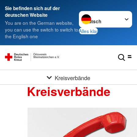
Sie befinden sich auf der
Sprache wechseln zu
deutschen Website
You are on the German website,
you can use the switch to switch to
Alles klar
the English one
Ortsverein
Wermelskirchen e.V.
Kreisverbände
Kreisverbände