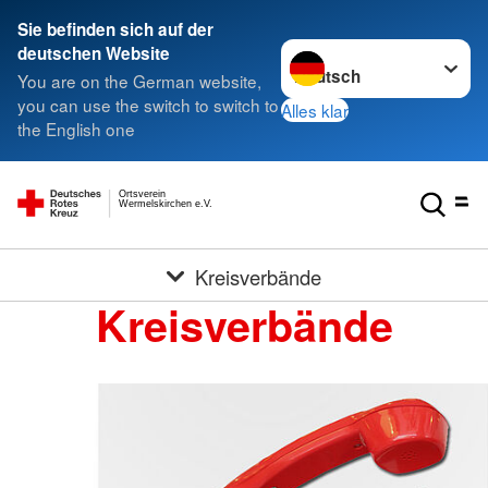
Sie befinden sich auf der
Sprache wechseln zu
deutschen Website
You are on the German website,
you can use the switch to switch to
Alles klar
the English one
Ortsverein
Wermelskirchen e.V.
Kreisverbände
Kreisverbände