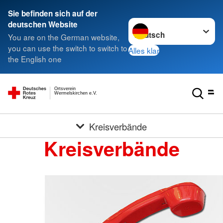
Sie befinden sich auf der
Sprache wechseln zu
deutschen Website
You are on the German website,
you can use the switch to switch to
Alles klar
the English one
Ortsverein
Wermelskirchen e.V.
Kreisverbände
Kreisverbände