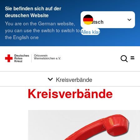
Sie befinden sich auf der
Sprache wechseln zu
deutschen Website
You are on the German website,
you can use the switch to switch to
Alles klar
the English one
Ortsverein
Wermelskirchen e.V.
Kreisverbände
Kreisverbände