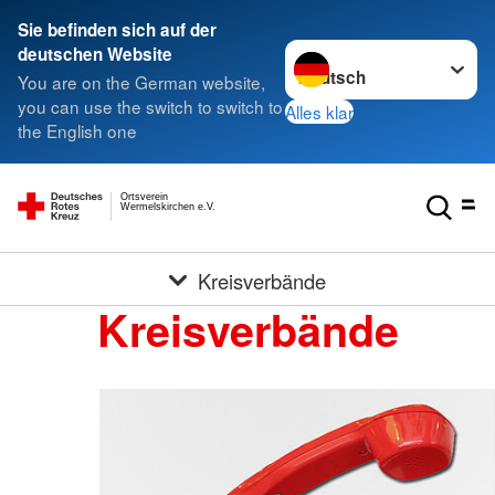
Sie befinden sich auf der
Sprache wechseln zu
deutschen Website
You are on the German website,
you can use the switch to switch to
Alles klar
the English one
Ortsverein
Wermelskirchen e.V.
Kreisverbände
Kreisverbände