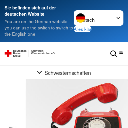
Sie befinden sich auf der
Sprache wechseln zu
deutschen Website
You are on the German website,
you can use the switch to switch to
Alles klar
the English one
Ortsverein
Wermelskirchen e.V.
Schwesternschaften