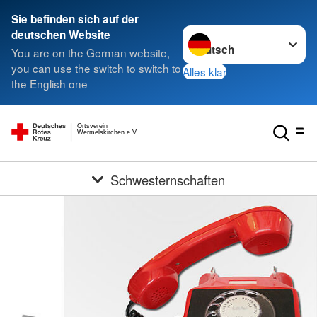
Sie befinden sich auf der
Sprache wechseln zu
deutschen Website
You are on the German website,
you can use the switch to switch to
Alles klar
the English one
Ortsverein
Wermelskirchen e.V.
Schwesternschaften