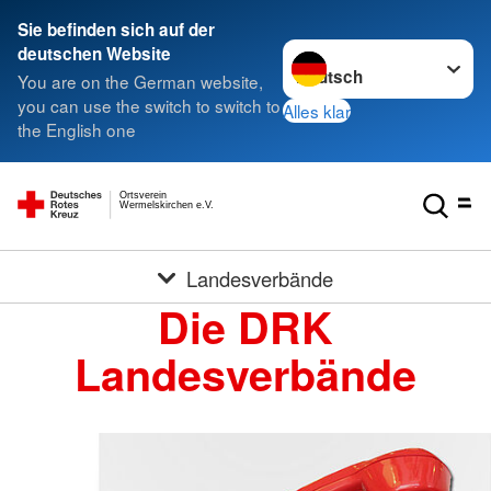
Sie befinden sich auf der
Sprache wechseln zu
deutschen Website
You are on the German website,
you can use the switch to switch to
Alles klar
the English one
Ortsverein
Wermelskirchen e.V.
Landesverbände
Die DRK
Landesverbände