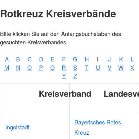
Rotkreuz Kreisverbände
Bitte klicken Sie auf den Anfangsbuchstaben des
gesuchten Kreisverbandes.
A
B
C
D
E
F
G
H
I
J
K
L
M
N
O
P
Q
R
S
T
U
V
W
X
Y
Z
Kreisverband
Landesv
Bayerisches Rotes
Ingolstadt
Kreuz