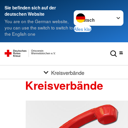
Sie befinden sich auf der
Sprache wechseln zu
deutschen Website
You are on the German website,
you can use the switch to switch to
Alles klar
the English one
Ortsverein
Wermelskirchen e.V.
Kreisverbände
Kreisverbände