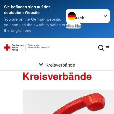
Sie befinden sich auf der
Sprache wechseln zu
deutschen Website
You are on the German website,
you can use the switch to switch to
Alles klar
the English one
Ortsverein
Wermelskirchen e.V.
Kreisverbände
Kreisverbände