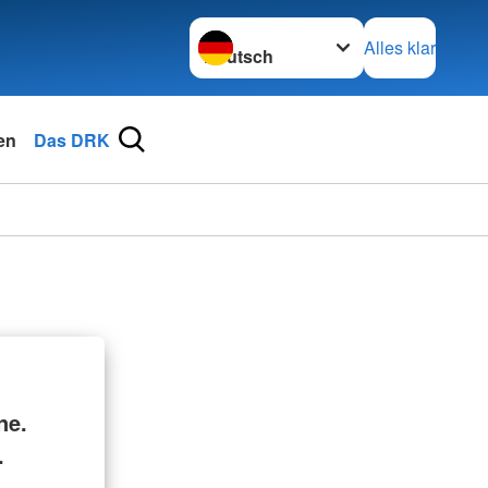
Sprache wechseln zu
Alles klar
en
Das DRK
ne.
.