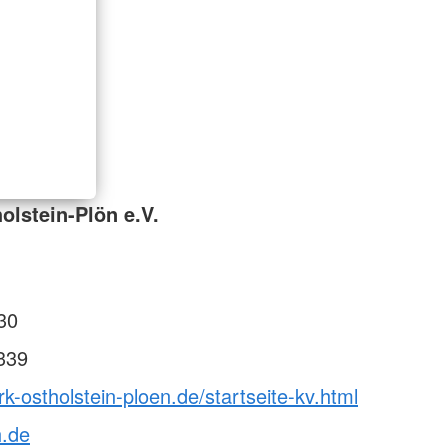
olstein-Plön e.V.
30
339
rk-ostholstein-ploen.de/startseite-kv.html
h.de