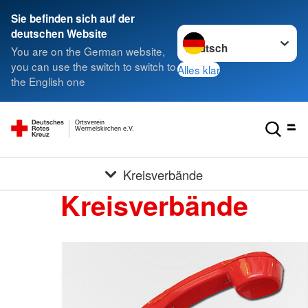
Sie befinden sich auf der
Sprache wechseln zu
deutschen Website
You are on the German website,
you can use the switch to switch to
Alles klar
the English one
Ortsverein
Wermelskirchen e.V.
Kreisverbände
Kreisverbände