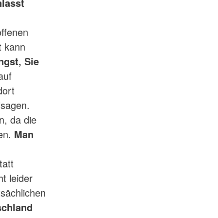
lasst
offenen
t kann
ngst, Sie
 auf
dort
fsagen.
n, da die
nen.
Man
att
t leider
tsächlichen
schland