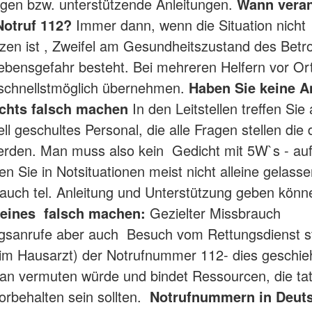
ungen bzw. unterstützende Anleitungen.
Wann veran
otruf 112?
Immer dann, wenn die Situation nicht
zen ist , Zweifel am Gesundheitszustand des Betr
ebensgefahr besteht. Bei mehreren Helfern vor Or
 schnellstmöglich übernehmen.
Haben Sie keine A
chts falsch machen
In den Leitstellen treffen Sie
ll geschultes Personal, die alle Fragen stellen die 
erden. Man muss also kein Gedicht mit 5W`s - au
n Sie in Notsituationen meist nicht alleine gelasse
n auch tel. Anleitung und Unterstützung geben kön
eines falsch machen:
Gezielter Missbrauch
gsanrufe aber auch Besuch vom Rettungsdienst st
m Hausarzt) der Notrufnummer 112- dies geschieh
man vermuten würde und bindet Ressourcen, die ta
vorbehalten sein sollten.
Notrufnummern in Deut