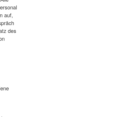
ersonal
n auf,
spräch
atz des
on
fene