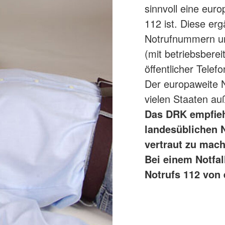
sinnvoll eine eur
112 ist. Diese er
Notrufnummern un
(mit betriebsberei
öffentlicher Telef
Der europaweite N
vielen Staaten a
Das DRK empfiehl
landesüblichen 
vertraut zu mach
Bei einem Notfal
Notrufs 112 von