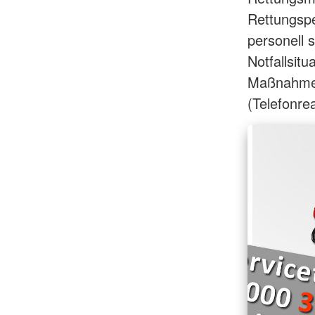
Rettungspe
personell 
Notfallsitu
Maßnahmen 
(Telefonre