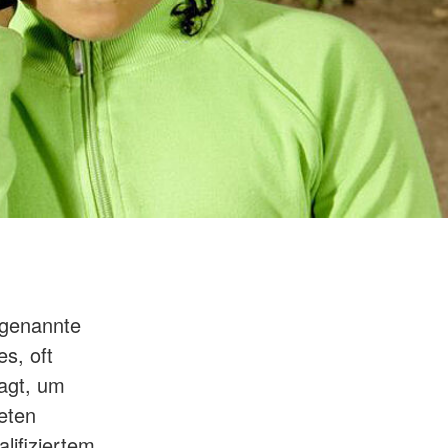
ogenannte
es, oft
ragt, um
neten
lifiziertem