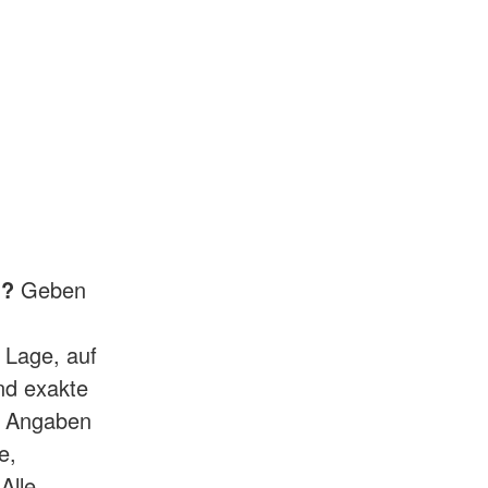
h?
Geben
 Lage, auf
ind exakte
e Angaben
e,
Alle