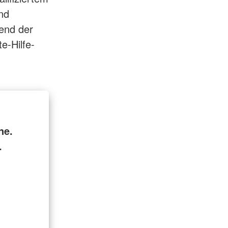
nd
rend der
e-Hilfe-
ne.
.