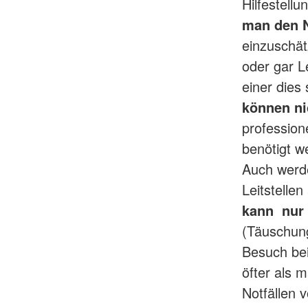
Hilfestell
man den N
einzuschät
oder gar L
einer dies
können ni
professione
benötigt w
Auch werde
Leitstelle
kann nur 
(Täuschun
Besuch bei
öfter als 
Notfällen 